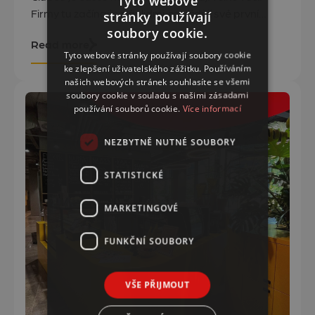
Tyto webové
Firmy tu začínají s pár lidmi, rozjíždějí své první
stránky používají
CZECH
projekty a po čase přerůstají kapacity coworku.
soubory cookie.
Read more
Český tým globální společnosti Enverus sem přišel
ENGLISH
Tyto webové stránky používají soubory cookie
v roce 2022. Tehdy čítal dvacet lidí. Dnes má v
ke zlepšení uživatelského zážitku. Používáním
Brně přes stovku zaměstnanců. I když se firma
našich webových stránek souhlasíte se všemi
soubory cookie v souladu s našimi zásadami
přesunula do vlastních prostor na Vlněně,
používání souborů cookie.
Více informací
NEZBYTNĚ NUTNÉ SOUBORY
STATISTICKÉ
MARKETINGOVÉ
FUNKČNÍ SOUBORY
VŠE PŘIJMOUT