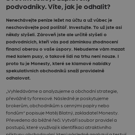
podvodníky. Víte, jak je odhalit?
Nenechávejte peníze ležet na účtu a už vůbec je
neschovávejte pod polštář. Investujte. To už jste asi
někdy slyšeli. Zároveň jste ale určitě slyšeli o
podvodnících, kteří vás pod záminkou zhodnocení
financí oberou o vaše úspory. Nebudeme vám mazat
med kolem pusy, o takové lidi na trhu není nouze. I
proto tu je Monesty, které se klamavé nabídky
spekulativních obchodníků snaží pravidelně
odhalovat.
„Vyhledáváme a analyzujeme a obchodní strategie,
převážně ty forexové. Následně je poskytujeme
brokerům, obchodníkům s cennými papíry nebo
fondům“ popisuje Matěj Blatný, zakladatel Monesty.
Převedeno do běžné řeči. Vytváří soubor pravidel a
postupů, které využívají k identifikaci atraktivního
přístupu obchodování, který následně analyzují a testují.