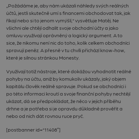
„Požádáme je, aby nám ukázali náhledy svých reálných
účtů, jestli skutečně umí s financemi obchodovat tak, jak
říkají nebo si to jenom vymýšlí,“ vysvětluje Matěj. Ne
všichni ale chtějí odhalit svoje obchodní účty a jako
omluvu využívají oprávněný a logický argument. A to
sice, že nikomu není nic do toho, kolik celkem obchodníci
spravují peněz. A přesně v tu chvíli přichází know-how,
které je silnou stránkou Monesty.
Využívají totiž nástroje, které dokážou vyhodnotit reálné
pohyby na účtu, aniž by komukoliv ukázaly, jaký objem
kapitálu člověk reálně spravuje. Pokud se obchodníci i
po této informaci kroutí a svoje finanční pohyby nechtějí
ukázat, dá se předpokládat, že něco v jejich příběhu
drhne a je potřeba si je opravdu důkladně prověřit a
nebo od nich dát rovnou ruce pryč.
[postbanner id=“11408″]