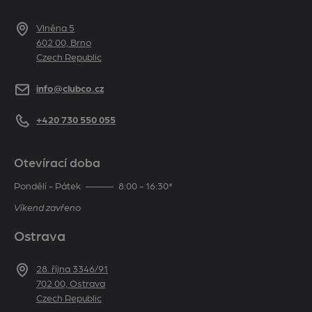
Adresa
Vlněna 5
602 00, Brno
Czech Republic
E-mail
info@clubco.cz
Telefon
+420 730 550 055
Otevírací doba
Pondělí - Pátek
8:00 - 16:30*
Víkend zavřeno
Ostrava
Adresa
28. října 3346/91
702 00, Ostrava
Czech Republic