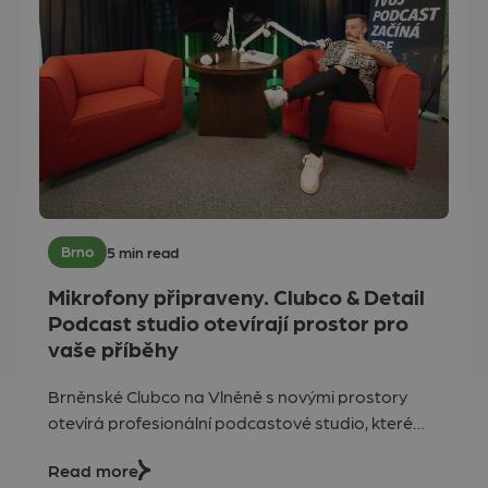
Brno
5 min read
Mikrofony připraveny. Clubco & Detail
Podcast studio otevírají prostor pro
vaše příběhy
Brněnské Clubco na Vlněně s novými prostory
otevírá profesionální podcastové studio, které
vzniklo ve spolupráci s Detail Studiem. Propojuje
Read more
podnikatele a tvůrce obsahu v unikátním