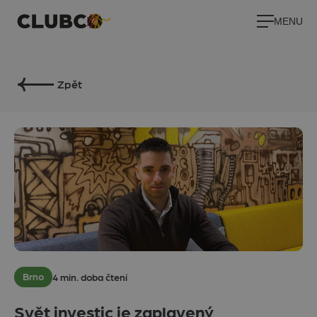
MENU
Zpět
Brno
4 min. doba čtení
Svět investic je zaplavený