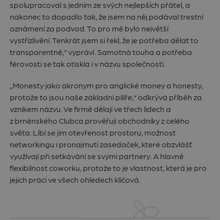
spolupracoval s jedním ze svých nejlepších přátel, a
nakonec to dopadlo tak, že jsem na něj podával trestní
oznámení za podvod. To pro mě bylo největší
vystřízlivění. Tenkrát jsem si řekl, že je potřeba dělat to
transparentně,“ vypráví. Samotná touha a potřeba
férovosti se tak otiskla i v názvu společnosti.
„Monesty jako akronym pro anglické money a honesty,
protože to jsou naše základní pilíře,“ odkrývá příběh za
vznikem názvu. Ve firmě dělají ve třech lidech a
z brněnského Clubca prověřují obchodníky z celého
světa. Líbí se jim otevřenost prostoru, možnost
networkingu i pronajmutí zasedaček, které obzvlášť
využívají při setkávání se svými partnery. A hlavně
flexibilnost coworku, protože to je vlastnost, která je pro
jejich práci ve všech ohledech klíčová.