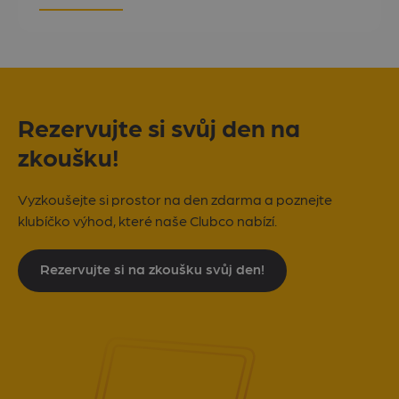
prostředí, kde mohou snadno realizovat své
mediální projekty. O tom, co studio nabídne a jaké
jsou v podcastové sféře trendy, jsme si povídali s
jeho spoluzakladatelem Lukášem Brázdou.
„Spolupráce vznikla
Rezervujte si svůj den na
zkoušku!
Vyzkoušejte si prostor na den zdarma a poznejte
klubíčko výhod, které naše Clubco nabízí.
Rezervujte si na zkoušku svůj den!