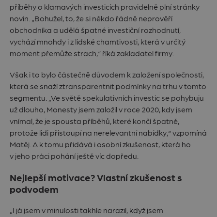
příběhy o klamavých investicích pravidelně plní stránky
novin. „Bohužel, to, že si někdo řádně neprověří
obchodníka a udělá špatné investiční rozhodnutí,
vychází mnohdy i z lidské chamtivosti, která v určitý
moment přemůže strach,“ říká zakladatel firmy.
Však i to bylo částečně důvodem k založení společnosti,
která se snaží ztransparentnit podmínky na trhu v tomto
segmentu. „Ve světě spekulativních investic se pohybuju
už dlouho, Monesty jsem založil v roce 2020, kdy jsem
vnímal, že je spousta příběhů, které končí špatně,
protože lidi přistoupí na nerelevantní nabídky,“ vzpomíná
Matěj. A k tomu přidává i osobní zkušenost, která ho
v jeho práci pohání ještě víc dopředu.
Nejlepší motivace? Vlastní zkušenost s
podvodem
„I já jsem v minulosti takhle narazil, když jsem