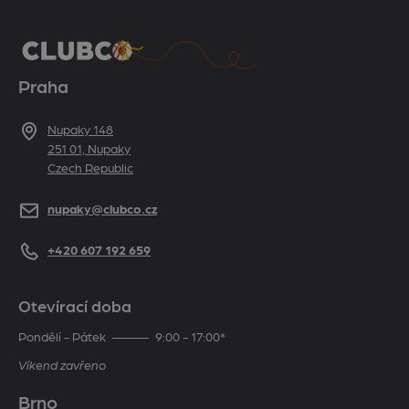
Praha
Adresa
Nupaky 148
251 01, Nupaky
Czech Republic
E-mail
nupaky@clubco.cz
Telefon
+420 607 192 659
Otevírací doba
Pondělí - Pátek
9:00 - 17:00*
Víkend zavřeno
Brno