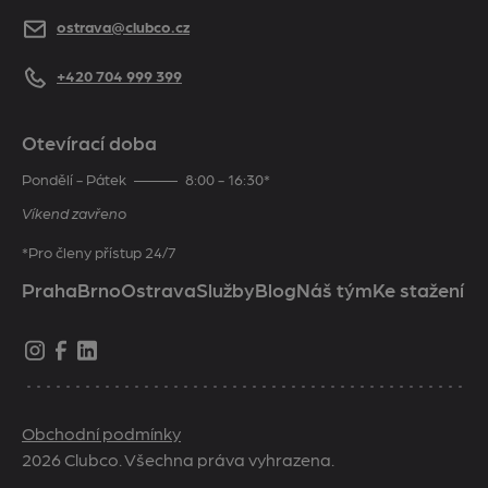
E-mail
ostrava@clubco.cz
Telefon
+420 704 999 399
Otevírací doba
Pondělí - Pátek
8:00 - 16:30*
Víkend zavřeno
*Pro členy přístup 24/7
Praha
Brno
Ostrava
Služby
Blog
Náš tým
Ke stažení
Obchodní podmínky
2026 Clubco. Všechna práva vyhrazena.