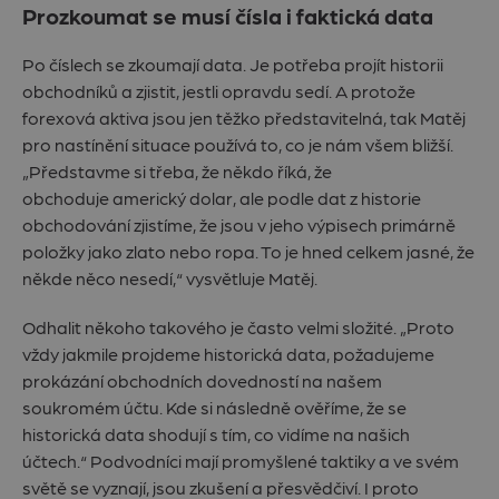
Prozkoumat se musí čísla i faktická data
Po číslech se zkoumají data. Je potřeba projít historii
obchodníků a zjistit, jestli opravdu sedí. A protože
forexová aktiva jsou jen těžko představitelná, tak Matěj
pro nastínění situace používá to, co je nám všem bližší.
„Představme si třeba, že někdo říká, že
obchoduje americký dolar, ale podle dat z historie
obchodování zjistíme, že jsou v jeho výpisech primárně
položky jako zlato nebo ropa. To je hned celkem jasné, že
někde něco nesedí,“ vysvětluje Matěj.
Odhalit někoho takového je často velmi složité. „Proto
vždy jakmile projdeme historická data, požadujeme
prokázání obchodních dovedností na našem
soukromém účtu. Kde si následně ověříme, že se
historická data shodují s tím, co vidíme na našich
účtech.“ Podvodníci mají promyšlené taktiky a ve svém
světě se vyznají, jsou zkušení a přesvědčiví. I proto