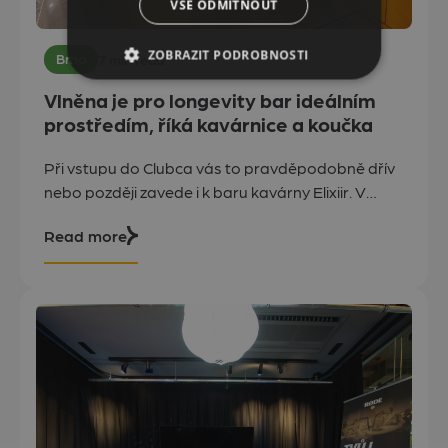
VŠE ODMÍTNOUT
ZOBRAZIT PODROBNOSTI
Brno
7 min read
Vlněna je pro longevity bar ideálním
prostředím, říká kavárnice a koučka
Při vstupu do Clubca vás to pravděpodobně dřív
nebo později zavede i k baru kavárny Elixiir. V
podniku, který na Vlněně slaví své první
Read more
narozeniny, si dáte nejen kávu či něco menšího k
zakousnutí, ale i „elixíry“ plné vitamínů a dalších
látek podporujících zdravější a delší život. Za
konceptem stojí Petra Svobodová, která se
rozhodla